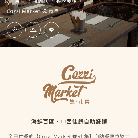
首頁
桃園館
餐飲美饌
/
/
/
Cozzi Market 逸·市集
海鮮百匯‧中西佳餚自助盛饌
全日供餐的【Cozzi Market 逸·市集】自助餐廳位於二