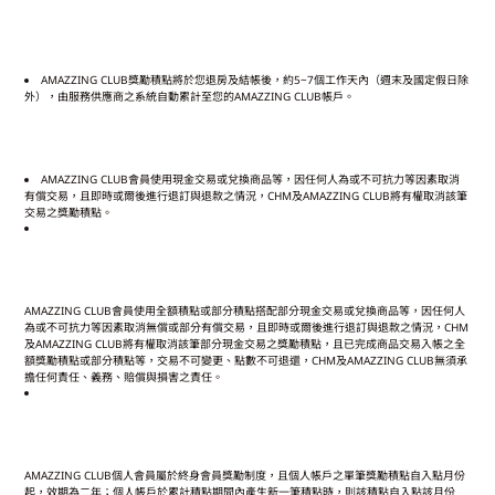
AMAZZING CLUB
獎勵積點將於您退房及結帳後，約
5~7
個工作天內（週末及國定假日除
外），由服務供應商之系統自動累計至您的
AMAZZING CLUB
帳戶。
AMAZZING CLUB
會員使用現金交易或兌換商品等，因任何人為或不可抗力等因素取消
有償交易，且即時或爾後進行退訂與退款之情況，
CHM
及
AMAZZING CLUB
將有權取消該筆
交易之獎勵積點。
AMAZZING CLUB
會員使用全額積點或部分積點搭配部分現金交易或兌換商品等，因任何人
為或不可抗力等因素取消無償或部分有償交易，且即時或爾後進行退訂與退款之情況，
CHM
及
AMAZZING CLUB
將有權取消該筆部分現金交易之獎勵積點，且已完成商品交易入帳之全
額獎勵積點或部分積點等，交易不可變更、點數不可退還，
CHM
及
AMAZZING CLUB
無須承
擔任何責任、義務、賠償與損害之責任。
AMAZZING CLUB
個人會員屬於終身會員獎勵制度，且個人帳戶之單筆獎勵積點自入點月份
起，效期為二年；個人帳戶於累計積點期間內產生新一筆積點時，則該積點自入點該月份