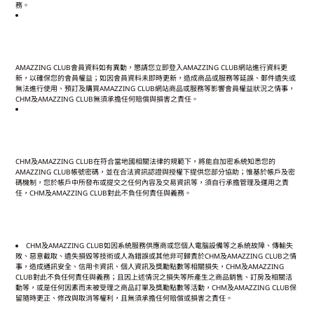
務。
AMAZZING CLUB
會員資料如有異動，懇請您立即登入
AMAZZING CLUB
網站進行資料更
新，以確保您的會員權益；如因會員資料未即時更新，造成商品或服務等延誤、郵件遺失或
無法進行使用、預訂及購買
AMAZZING CLUB
網站商品或服務等影響會員權益狀況之情事，
CHM
及
AMAZZING CLUB
無須承擔任何賠償與損害之責任。
CHM
及
AMAZZING CLUB
在符合當地國相關法律的規範下，將能自加密系統知悉您的
AMAZZING CLUB
帳號密碼，並在合法資訊認證與授權下提供您部分協助；惟基於帳戶及密
碼機制，您於帳戶中所發布或提交之任何內容及交易資訊等，須自行承擔管理及運用之責
任，
CHM
及
AMAZZING CLUB
對此不負任何責任與義務。
CHM
及
AMAZZING CLUB
如因系統服務供應商或您個人電腦設備等之系統故障、傳輸失
敗、惡意截取、遺失損毀等技術或人為錯誤或其他非可歸責於
CHM
及
AMAZZING CLUB
之情
事，造成通訊安全、信用卡資訊、個人資訊及獎勵點數等相關損失，
CHM
及
AMAZZING
CLUB
對此不負任何責任與義務；且因上述情況之損失等所產生之商品銷售、訂房及相關活
動等，或是任何因素而未被受理之商品訂單及獎勵點數等活動，
CHM
及
AMAZZING CLUB
保
留隨時更正、修改與取消等權利，且無須承擔任何賠償或損害之責任。