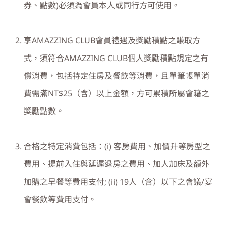
券、點數
)
必須為會員本人或同行方可使用。
享
AMAZZING CLUB
會員禮遇及獎勵積點之賺取方
式，須符合
AMAZZING CLUB
個人獎勵積點規定之有
償消費，包括特定住房及餐飲等消費，且單筆帳單消
費需滿
NT$25
（含）以上金額，方可累積所屬會籍之
獎勵點數。
合格之特定消費包括：
(i)
客房費用、加價升等房型之
費用、提前入住與延遲退房之費用、加人加床及額外
加購之早餐等費用支付
;
(ii)
19
人（含）以下之會議
/
宴
會餐飲等費用支付。