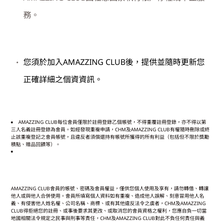
務。
您須於加入
AMAZZING CLUB
後，提供並隨時更新您
正確詳細之個資資訊。
AMAZZING CLUB
每位會員僅限於註冊登錄乙個帳號，不得重覆註冊登錄，亦不得以第
三人名義註冊登錄為會員。如經發現重複申請，
CHM
及
AMAZZING CLUB
有權隨時刪除或終
止該重複登記之會員帳號，且違反者須償還持有帳號所獲得的所有利益（包括但不限於獎勵
積點、贈品回饋等）。
AMAZZING CLUB
會員的帳號、密碼及會員權益，僅供您個人使用及享有，請勿轉借、轉讓
他人或與他人合併使用。會員所填寫個人資料如有重複、造成他人誤解、刻意冒用他人名
義、有侵害他人姓名權、公司名稱、商標、或有其他違反法令之虞者，
CHM
及
AMAZZING
CLUB
得拒絕您的註冊、或事後要求其更改、或取消您的會員資格之權利，您應自負一切當
地國相關法令規定之民事與刑事等責任，
CHM
及
AMAZZING CLUB
對此不負任何責任與義