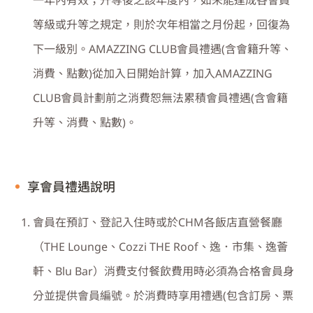
一年內有效；升等後之該年度內，如未能達成各會員
等級或升等之規定，則於次年相當之月份起，回復為
下一級別。AMAZZING CLUB會員禮遇(含會籍升等、
消費、點數)從加入日開始計算，加入AMAZZING
CLUB會員計劃前之消費恕無法累積會員禮遇(含會籍
升等、消費、點數)。
享會員禮遇說明
會員在預訂、登記入住時或於
CHM
各飯店直營餐廳
（
THE Lounge
、
Cozzi THE Roof
、逸．市集、逸薈
軒、
Blu Bar
）消費支付餐飲費用時必須為合格會員身
分並提供會員編號。於消費時享用禮遇
(
包含訂房、票