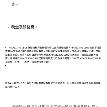
費。
稅金及服務費。
AMAZZING CLUB
獎勵積點均屬無償取得之會員獎勵點數，
AMAZZING CLUB
會員不得要
求
AMAZZING CLUB
將會員帳戶中任意獎勵積點兌換成現金等，亦不可公開或私下進行獎勵
點數買賣或交易等，或經由非合格管道要求
AMAZZING CLUB
兌換現金、商品或點數等服
務。任何違反
AMAZZING CLUB
獎勵積點規定之行為或交易等，
CHM
及
AMAZZING CLUB
無
須承擔任何責任、義務、賠償與損害之責任。
符合
AMAZZING CLUB
個人獎勵累積點數規定之住房消費，以及會員年累積消費金額與夜次
認可條件如下
:
須於同一時段入住期間內完成一晚或連續多晚住宿。