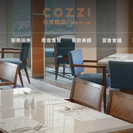
覽
服務設施
周邊導覽
餐飲美饌
宴會會議
優惠
導覽
設施
導覽
美饌
會議
訂房
所有優惠
所有房型
所有設施
周邊導覽
所有餐飲美
所有宴會會
立即訂房
案，獻給旅人的貼心禮遇
型選擇，打造舒適入住體驗
施，滿足旅途中的各種需求
逸，發現城市的美好角落
味，感受舌尖上的精緻饗宴
間，成就每一場重要時刻
發，逸起暢玩高雄
住宿優惠
客房
專屬服務
交通指南
Cozzi THE 
數位互動會
高鐵聯票訂
餐飲優惠
套房
設施項目
線上購物
優惠活動
住房資訊