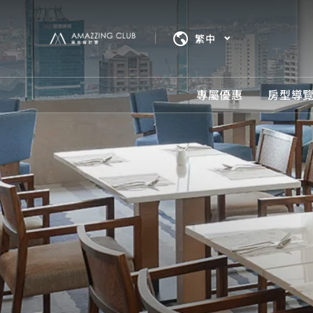
繁中
專屬優惠
房型導
專屬
房型
服務
周邊
餐飲
宴會
立即
精選專
多樣房
完善設
跟著和
嚴選美
靈活空
馬上出