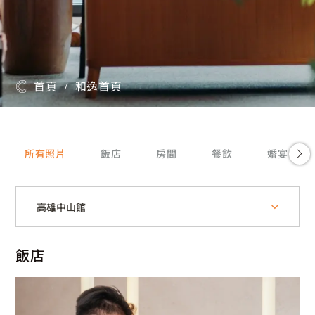
首頁
和逸首頁
/
所有照片
飯店
房間
餐飲
婚宴
高雄中山館
飯店