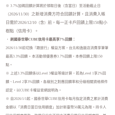
※
3.7%
加碼回饋計算將於領取日後
（
含當日
）
至活動截止日
2026/11/30
之新增消費方符合回饋計算，且消費入帳
（
）
日需於
2026/12/10
含
前，每一正卡戶回饋上限
150
點小
（
）
樹點
（
信用卡
）
。
． 刷國泰世華
CUBE
信用卡最高享
7%
回饋：
2026/11/30
前切換『趣旅行』權益方案，台北和逸飯店消費享筆筆
最高
3.3%
回饋
+
本活動領優惠券
3.7%
回饋，本券回饋上限
150
點。
※ 上述
3.3%
回饋係以
Level 3
權益等級計算，若為
Level 1
享
2%
回
饋、
Level 2
享
3%
回饋，各級別之對應回饋率和分級相關資格條件
認定，以
CUBE
卡權益官網說明為。
※ 自
2026/1/1
起，國泰世華
CUBE
信用卡每月指定消費之累計消費
金額以「消費日當日信用額度」加計新臺幣
50
萬元為限。持卡人