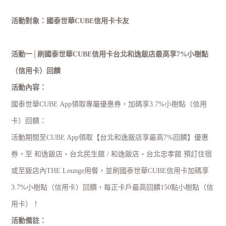
活動對象：國泰世華
CUBE
信用卡卡友
活動一│刷國泰世華
CUBE
信用卡台北和逸飯店最高享
7%
小樹點
（信用卡
）
回饋
活動內容：
國泰世華
CUBE App
領取專屬優惠券，加碼享
3.7%
小樹點（信用
卡
）
回饋：
活動期間至
CUBE App
領取【台北和逸飯店享最高
7%
回饋】優惠
券，至 和逸飯店‧台北民生館
/
和逸飯店‧台北忠孝館 預訂住宿
或至飯店內
THE Lounge
用餐，並刷國泰世華
CUBE
信用卡加碼享
3.7%
小樹點
（
信用卡
）
回饋，每正卡戶最高回饋
150
點小樹點
（
信
用卡
）
！
活動備註：