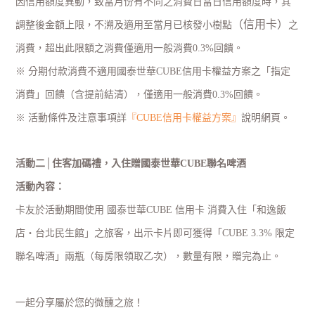
因信用額度異動，致當月份有不同之消費日當日信用額度時，其
（
信用卡
）
調整後金額上限，不溯及適用至當月已核發小樹點
之
消費，超出此限額之消費僅適用一般消費
0.3%
回饋。
※ 分期付款消費不適用國泰世華
CUBE
信用卡權益方案之「指定
消費」回饋（含提前結清），僅適用一般消費
0.3%
回饋。
※ 活動條件及注意事項詳
『
CUBE
信用卡權益方案』
說明網頁。
活動二│住客加碼禮，入住贈國泰世華
CUBE
聯名啤酒
活動內容：
卡友於活動期間使用 國泰世華
CUBE
信用卡 消費入住「和逸飯
店‧台北民生館」之旅客，出示卡片即可獲得「
CUBE 3.3%
限定
聯名啤酒」兩瓶（每房限領取乙次），數量有限，贈完為止。
一起分享屬於您的微醺之旅！