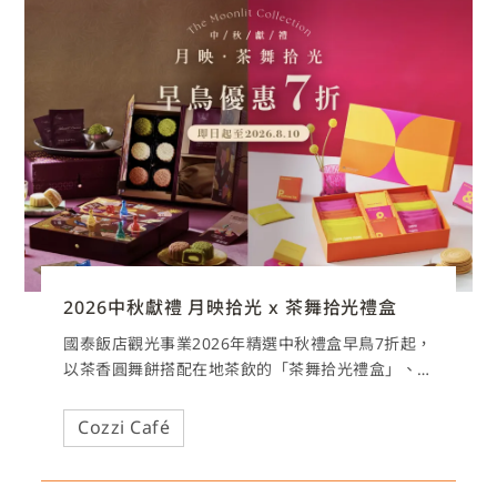
2026中秋獻禮 月映拾光 x 茶舞拾光禮盒
國泰飯店觀光事業2026年精選中秋禮盒早鳥7折起，
以茶香圓舞餅搭配在地茶飲的「茶舞拾光禮盒」、
以桃山皮月餅結合桌遊設計，搭配餐飲優惠與隱藏
版住宿券的「月映拾光禮盒」，兩款截然不同的禮
Cozzi Café
盒設計演繹屬於當代的節慶款待。