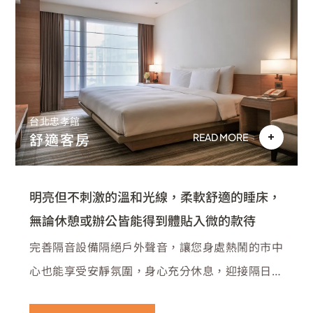
台北忠孝館
舒適客房
READ MORE
明亮但不刺激的溫和光線，柔軟舒適的睡床，
無論休憩或辦公皆能得到體貼入微的款待
完善隔音設備隔絕戶外聲音，讓您身處熱鬧的市中
心也能享受安靜氛圍，身心充分休息，迎接隔日的
行程。