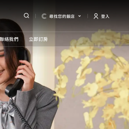
尋找您的飯店
登入
聯絡我們
立即訂房
饌
議
ge
房 享加購優惠
圖
大利餐廳