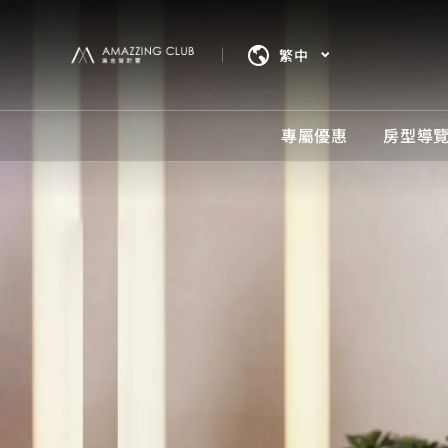
繁中
專屬優惠
房型導
專屬
房型
服務
周邊
餐飲
宴會
立即
精選專
多樣房
完善設
跟著和
嚴選美
靈活空
落