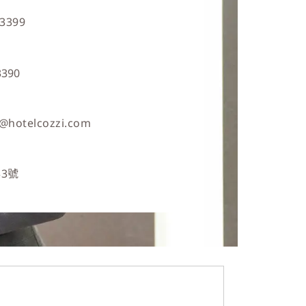
 3399
3390
@hotelcozzi.com
3號