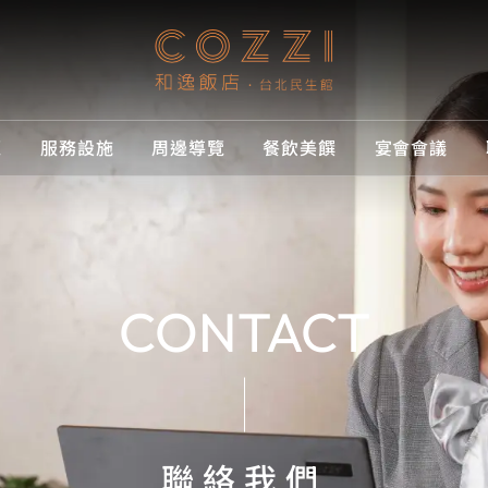
覽
服務設施
周邊導覽
餐飲美饌
宴會會議
優惠
導覽
設施
導覽
美饌
會議
訂房
所有優惠
所有房型
所有設施
周邊導覽
所有餐飲美
所有宴會會
立即訂房
案，獻給旅人的貼心禮遇
型選擇，打造舒適入住體驗
施，滿足旅途中的各種需求
逸腳步，發現城市的美好角
味，感受舌尖上的精緻饗宴
間，成就每一場重要時刻
住宿優惠
客房
專屬服務
交通指南
THE Loun
會議室 A
高鐵聯票訂
CONTACT
餐飲優惠
套房
住房資訊
飯店周邊地
大安東尼義
會議室 B
高鐵聯票
線上購物
優惠活動
聯絡我們