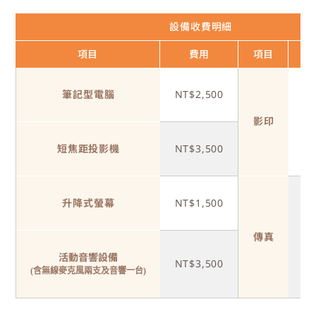
設備收費明細
項目
費用
項目
筆記型電腦
NT$2,500
黑
影印
彩
短焦距投影機
NT$3,500
升降式螢幕
NT$1,500
國
傳真
國
活動音響設備
NT$3,500
(含無線麥克風兩支及音響一台)