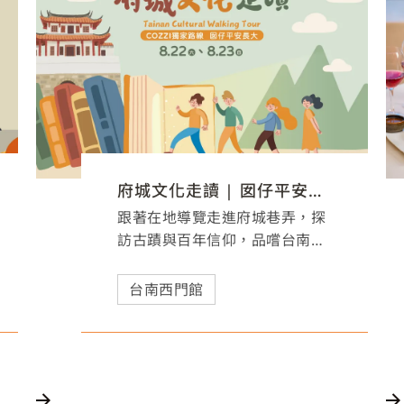
府城文化走讀 | 囡仔平安長大
跟著在地導覽走進府城巷弄，探
訪古蹟與百年信仰，品嚐台南經
典美食，體驗傳統收驚文化，感
受最有溫度的府城親子文化之
台南西門館
旅。