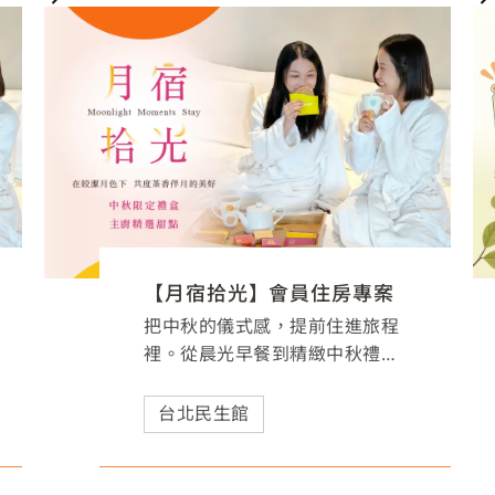
【月宿拾光】會員住房專案
把中秋的儀式感，提前住進旅程
裡。從晨光早餐到精緻中秋禮
盒，「月宿拾光」邀您用一場輕
鬆假期，細細品味屬於團聚與月
台北民生館
光的美好時刻。