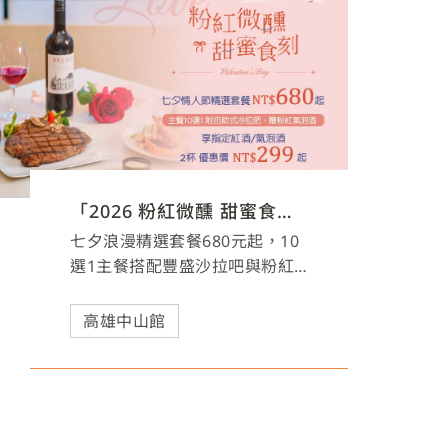
「2026 粉紅微醺 甜蜜食刻」七夕情人節餐飲優惠
七夕浪漫精選套餐680元起，10
選1主餐搭配豐盛沙拉吧與粉紅
氣泡酒，打造專屬浪漫時光!
高雄中山館