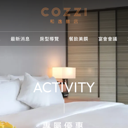
逸
最新消息
房型導覽
餐飲美饌
宴會會議
和逸
消息
導覽
美饌
訂房
品牌介紹
專屬優惠
所有房型
Cozzi Café
台北民生館
為您打造尊榮舒適之旅
為您打造尊榮舒適之旅
為您打造尊榮舒適之旅
饌
房
品牌體驗
媒體中心
客房
線上購物
台北忠孝館
ACTIVITY
滿意客計畫
套房
台南西門館
精選相簿
高雄中山館
最優惠房價
桃園館
專屬優惠
獲獎紀錄