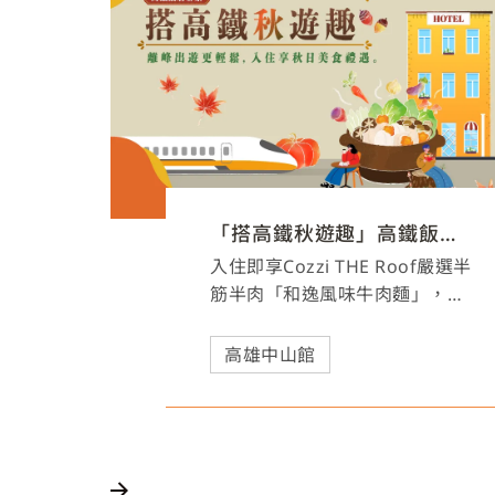
「搭高鐵秋遊趣」高鐵飯店聯票
入住即享Cozzi THE Roof嚴選半
筋半肉「和逸風味牛肉麵」，另
附自助式沙拉吧吃到飽及晨光早
餐，邀您逸起品嚐溫暖系美食!
高雄中山館