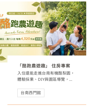
「酪跑農遊趣」 住房專案
入住還能走進台南有機酪梨園，
體驗採果、DIY與園區導覽，親
子、三代同遊都適合，開啟一場
充滿自然與在地風味的農遊假
台南西門館
期。