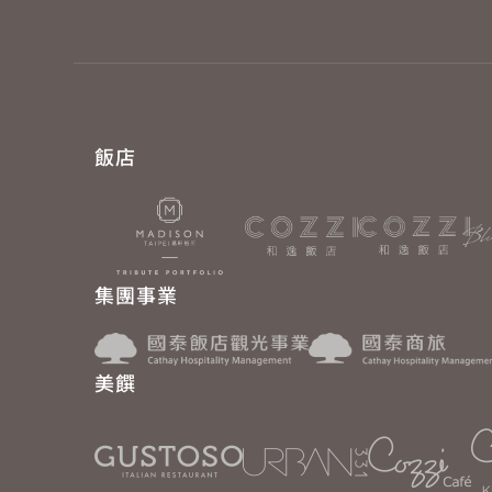
飯店
集團事業
美饌