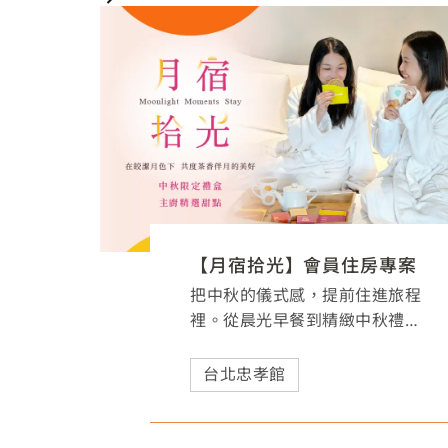
【月宿拾光】會員住房專案
把中秋的儀式感，提前住進旅程
裡。從晨光早餐到精緻中秋禮
盒，「月宿拾光」邀您用一場輕
鬆假期，細細品味屬於團聚與月
台北忠孝館
光的美好時刻。