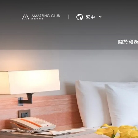
繁中
關於和
關於
最新
房型
餐飲
立即
我們將
我們將
我們將
餐飲美
立即訂