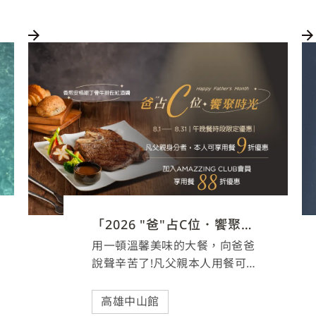
「2026 "爸"占C位．饗聚時光」父親節餐飲優惠
用一頓溫馨美味的大餐，向爸爸
說聲辛苦了!凡父親本人用餐可享
88折起優惠
高雄中山館