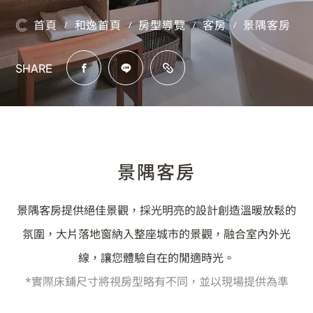
首頁
和逸首頁
房型導覽
客房
景隅客房
/
/
/
/
SHARE
景隅客房
景隅客房提供絕佳景觀，採光明亮的設計創造溫暖放鬆的
氛圍，大片落地窗納入整座城市的景觀，融合室內外光
線，讓您體驗自在的閒適時光。
*實際床鋪尺寸將視房型略有不同，並以現場提供為準