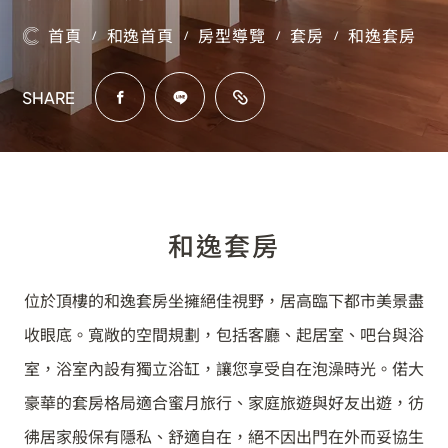
首頁
和逸首頁
房型導覽
套房
和逸套房
/
/
/
/
SHARE
和逸套房
位於頂樓的和逸套房坐擁絕佳視野，居高臨下都市美景盡
收眼底。寬敞的空間規劃，包括客廳、起居室、吧台與浴
室，浴室內設有獨立浴缸，讓您享受自在泡澡時光。偌大
豪華的套房格局適合蜜月旅行、家庭旅遊與好友出遊，彷
彿居家般保有隱私、舒適自在，絕不因出門在外而妥協生