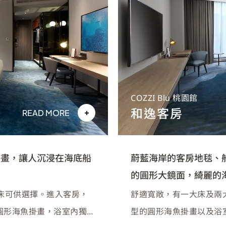
COZZI Blu 桃園館
和逸客房
READ MORE
掛畫，讓人沉浸在海底船
蔚藍海岸的客房地毯、
的圓形大鏡面，綺麗的
床可供選擇。進入客房，
舒適寬敞，有一大床及兩
圓形海魚掛畫，浴室內獨特
型的圓形海魚掛畫以及浴