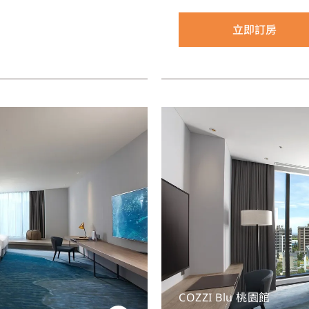
沉浸在海底船艙的冒險遐想
啟航。
立即訂房
COZZI Blu 桃園館