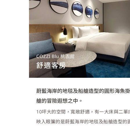
COZZI Blu 桃園館
舒適客房
蔚藍海岸的地毯及船艙造型的圓形海魚
艙的冒險遐想之中。
10坪大的空間，寬敞舒適，有一大床與二單
映入眼簾的是蔚藍海岸的地毯及船艙造型的