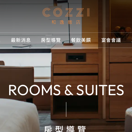
逸
最新消息
房型導覽
餐飲美饌
宴會會議
和逸
消息
導覽
美饌
訂房
品牌介紹
專屬優惠
所有房型
Cozzi Café
台北民生館
為您打造尊榮舒適之旅
為您打造尊榮舒適之旅
為您打造尊榮舒適之旅
饌
房
品牌體驗
媒體中心
客房
線上購物
台北忠孝館
ROOMS & SUITES
滿意客計畫
套房
台南西門館
精選相簿
高雄中山館
最優惠房價
桃園館
房型導覽
獲獎紀錄