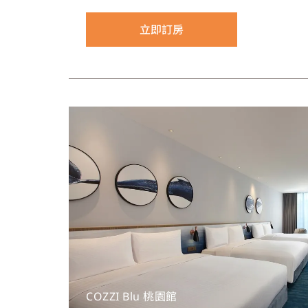
的圓形大鏡面及乾濕分離的衛浴設計，讓人
之中。 ❈備註說明：雙人房房型僅有舒適客房一大床可加床，加床床
立即訂房
型為沙發床（120CM*190CM）
COZZI Blu 桃園館