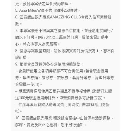
更，預付專案依定型化契約辦理。
5. Asia Miles會員不適用額外250哩數。
6. 國泰飯店觀光事業AMAZZING CLUB會員入住可累積點
數。
7. 本專案優惠不得與其它優惠合併使用，並僅適用於同行7
間以下訂房。同行8間以上屬團體訂房，敬請來電訂房中
心，將安排專人為您服務。
8. 優惠專案數量有限，請依飯店實際訂房情況為主，恕不保
證訂房。
9. 相關會員點數與各券類使用規範調整 :
– 會員所使用之各項券類恕不可合併使用 (包含現金抵用
券、集團券類、餐飲券、旅展券、套房升等券、房型升等券
等需擇一使用)。
– 單筆消費僅限使用乙張券類且不得重複使用 (邀請好友贈
送100元現金抵用券除外，單筆消費最多可折抵五張)。
– 住房專案及餐飲活動等消費可同時使用點數與抵用券折
抵。
10. 國泰飯店觀光事業
和逸飯店高雄中山館
保有活動調整
、
解釋
、變更
及終止之權利，恕不另行通知。