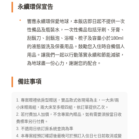
永續環保宣告
響應永續環保愛地球，本飯店即日起不提供一次
性備品及瓶裝水，一次性備品包括牙刷、牙膏、
刮鬍刀、刮鬍泡、浴帽、梳子及容量小於180ml
的液態盥洗及保養用品。鼓勵您入住時自備個人
用品。讓我們一起以行動落實永續和節能減碳，
為地球盡一份心力，謝謝您的配合。
備註事項
1. 專案贈禮依房型贈送，實品款式依現場為主，一大床/兩
小床贈兩組，兩大床至多贈四組，依訂單提供乙次。
2. 若付費加人加價，不含專案內贈品，如有需要須按當日收
費標準另行付費。
3. 不適用日依訂房系統查詢為準
4. 本專案經預訂確認後最晚可於預訂入住日七日前取消或變