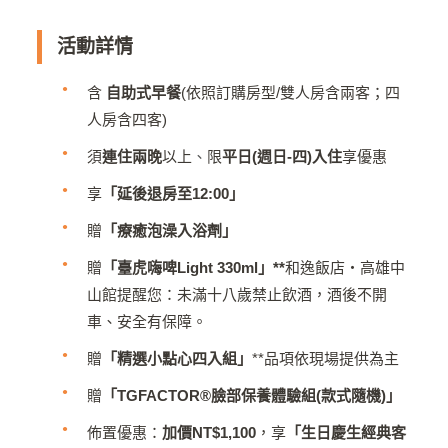
活動詳情
含
自助式早餐
(依照訂購房型/雙人房含兩客；四
人房含四客)
須
連住兩晚
以上
、
限
平日(週日-四)入住
享優惠
享
「延後退房至12:00」
贈
「療癒泡澡入浴劑」
贈
「臺虎嗨啤Light 330ml」**
和逸飯店‧高雄中
山館提醒您：未滿十八歲禁止飲酒，酒後不開
車、安全有保障。
贈
「精選小點心四入組」
**品項依現場提供為主
贈
「TGFACTOR®臉部保養體驗組(款式隨機)」
佈置優惠：
加價NT$1,100
，享
「生日慶生經典客