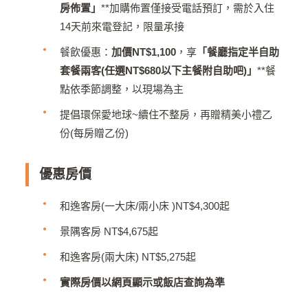
房佈置」
**加購佈置僅接受電話預訂，需於入住
14天前來電登記，限量承接
餐飲優惠：
加價NT$1,100
，享
「餐廳指定半自助
套餐兩客(任選NT$680以下主餐附自助吧)」
**餐
點依季節調整，以現場為主
提倡環保愛地球~續住不整房，再贈精美小禮乙
份(每房贈乙份)
優惠房價
和逸客房(一大床/兩小床 )NT$4,300起
景隅客房 NT$4,675起
和逸客房(兩大床) NT$5,275起
實際房價以網頁顯示或飯店查詢為準