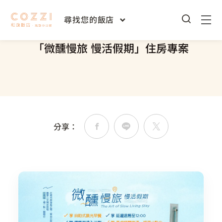
首頁
高雄中山館
專屬優惠
/
/
尋找您的飯店
「微醺慢旅 慢活假期」住房專案
分享：