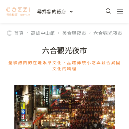
尋找您的飯店
首頁
高雄中山館
美食與夜市
六合觀光夜市
/
/
/
六合觀光夜市
體驗熱鬧的在地娛樂文化，品嚐傳統小吃與融合異國
文化的料理