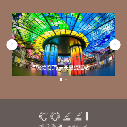
光之穹頂(美麗島捷運站)