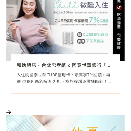
和逸飯店‧台北忠孝館 x 國泰世華銀行「國泰世華CUBE信用卡優惠│Chill 微醺入住」
入住刷國泰世華CUBE信用卡，最高享7%回饋，再
贈 CUBE 聯名啤酒 2 瓶，為旅程增添微醺時刻！更
有機會參與抽獎活動，把驚喜好禮帶回家，讓每一
次入住都充滿期待。