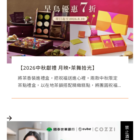
【2026中秋獻禮 月映•茶舞拾光】
將茶香裝進禮盒，把祝福送進心裡。兩款中秋限定
茶點禮盒，以在地茶韻搭配精緻糕點，將團圓祝福
化作舌尖上的美好記憶。