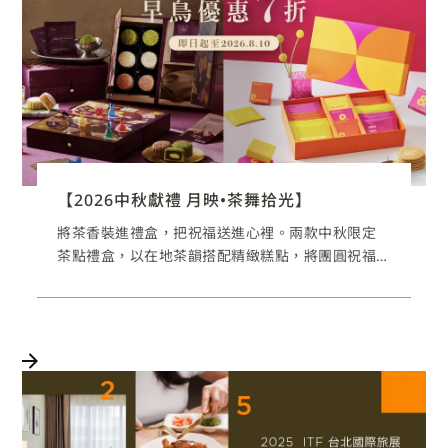
【2026中秋獻禮 月映•茶舞拾光】
將茶香裝進禮盒，把祝福送進心裡。兩款中秋限定
茶點禮盒，以在地茶韻搭配精緻糕點，將團圓祝福
化作舌尖上的美好記憶。