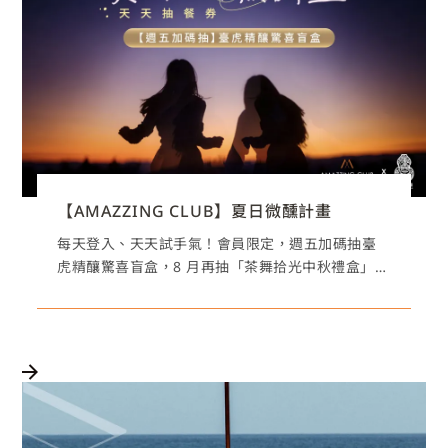
【AMAZZING CLUB】夏日微醺計畫
每天登入、天天試手氣！會員限定，週五加碼抽臺
虎精釀驚喜盲盒，8 月再抽「茶舞拾光中秋禮盒」，
天天玩、好禮抽不停！