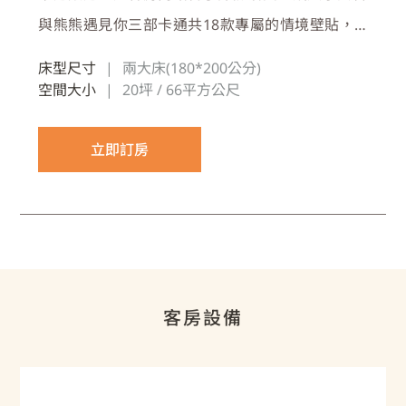
與熊熊遇見你三部卡通共18款專屬的情境壁貼，
搭配舒適客房內的絕佳採光和充足的空間設計，以
床型尺寸
|
兩大床(180*200公分)
及優質睡床、加厚寢具與完整隔音，為空暇旅遊品
空間大小
|
20坪 / 66平方公尺
質又帶悅的住宿體驗
立即訂房
客房設備