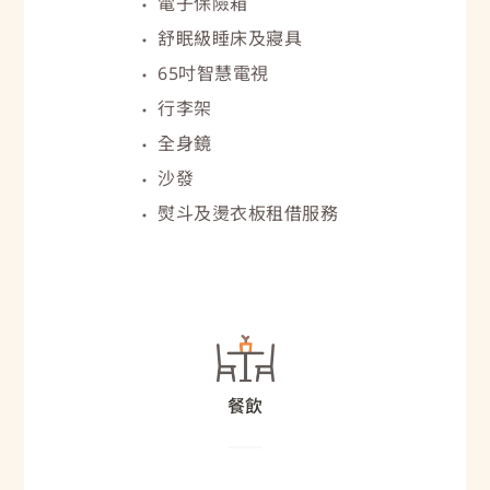
電子保險箱
舒眠級睡床及寢具
65吋智慧電視
行李架
全身鏡
沙發
熨斗及燙衣板租借服務
餐飲