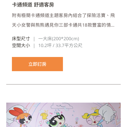
卡通頻道 舒適客房
附有極簡卡通頻道主題客房內結合了探險活寶、飛
天小女警與熊熊遇見你三部卡通共18款豐富的情
境壁貼，搭配舒適客房內的絕佳採光和充足的空間
床型尺寸
|
一大床(200*200cm)
設計，以及優質睡床、加厚窗簾與完整隔音，為您
空間大小
|
10.2坪 / 33.7平方公尺
營造高品質又愉悅的住宿體驗
立即訂房