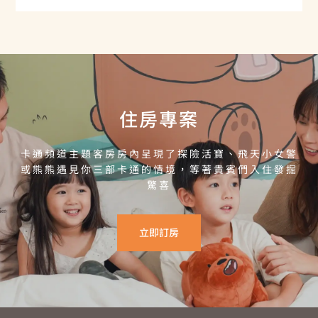
住房專案
卡通頻道主題客房房內呈現了探險活寶、飛天小女警
或熊熊遇見你三部卡通的情境，等著貴賓們入住發掘
驚喜
立即訂房