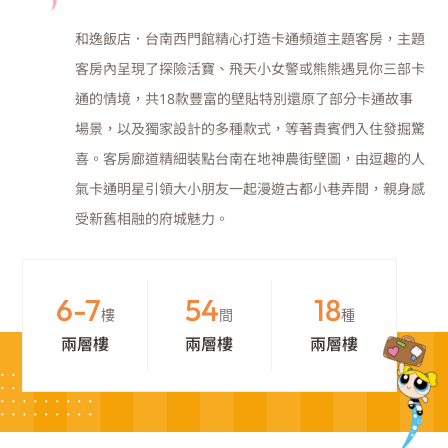
和逸飯店．台南西門館精心打造卡通頻道主題客房，主題
客房內呈現了探險活寶、飛天小女警或熊熊遇見你三部卡
通的情境，共18款豐富的壁貼特別還原了部分卡通故事
場景，以及獨家設計的多種款式，等著貴賓們入住發掘驚
喜。客房廊道精細裝點台南在地神農街壁圖，由逗趣的人
氣卡通明星引領大小朋友一起漫遊古都小巷弄間，親身感
受新舊相融的府城魅力。
6-7
54
18
樓
間
種
兩層樓
兩層樓
兩層樓