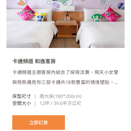
卡通頻道 和逸客房
卡通頻道主題客房內結合了探險活寶、飛天小女警
與熊熊遇見你三部卡通共18款豐富的情境壁貼，
搭配和逸客房超寬敞明亮空間，二張大床配置也能
床型尺寸
|
兩大床(180*200cm)
擁有自在舒適，最適合一家大小或三五好友一同入
空間大小
|
12坪 / 39.6平方公尺
住
立即訂房