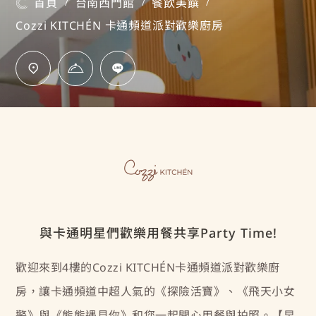
首頁
台南西門館
餐飲美饌
/
/
/
Cozzi KITCHÉN 卡通頻道派對歡樂廚房
與卡通明星們歡樂用餐共享Party Time!
歡迎來到4樓的Cozzi KITCHÉN卡通頻道派對歡樂廚
房，讓卡通頻道中超人氣的《探險活寶》、《飛天小女
警》與《熊熊遇見你》和您一起開心用餐與拍照。【早