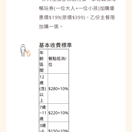
暢玩券(一位大人+一位小孩)加購優
惠價$199(原價$399)，乙份主餐限
加購一張。
基本收費標準
年
齡
餐點低消/
區
位
間
12
歲
(含)
$280+10%
以
上
7歲
~11
$220+10%
歲
3歲
~6
$150+10%