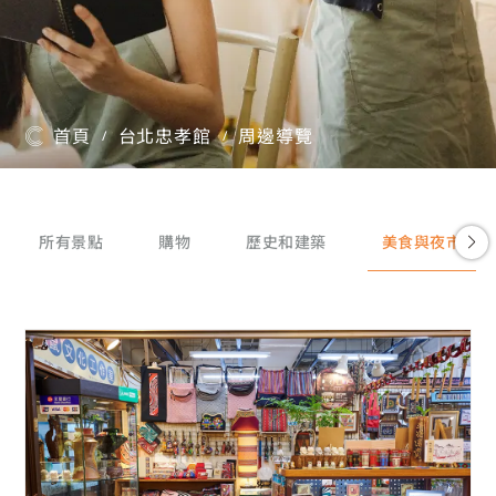
首頁
台北忠孝館
周邊導覽
/
/
所有景點
購物
歷史和建築
美食與夜市