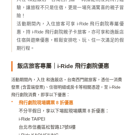
驗，讓旅程不只是住宿，更是一場充滿驚喜的親子冒
險！
活動期間內，入住旅客可享 i-Ride 飛行劇院專屬優
惠，持 i-Ride 飛行劇院親子卡旅客，亦可享和逸飯店
住宿與遊樂優惠，輕鬆安排吃、玩、住一次滿足的假
期行程。
飯店旅客專屬｜i-Ride 飛行劇院優惠
活動期間內，入住 和逸飯店・台南西門館旅客，憑任一消費
發票 (含雲端發票)、住宿明細或房卡等相關憑證，至 i-Ride
飛行劇院消費，即享以下優惠：
飛行劇院現場購票 8 折優惠
不分平假日，享以下場館現場購票 8 折優惠：
i-Ride TAIPEI
台北市信義區松智路17號6樓