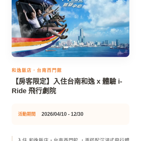
和逸飯店．台南西門館
【房客限定】入住台南和逸 x 體驗 i-
Ride 飛行劇院
2026/04/10 - 12/30
活動期間
入住 和逸飯店・台南西門館 ，再搭配沉浸式飛行體