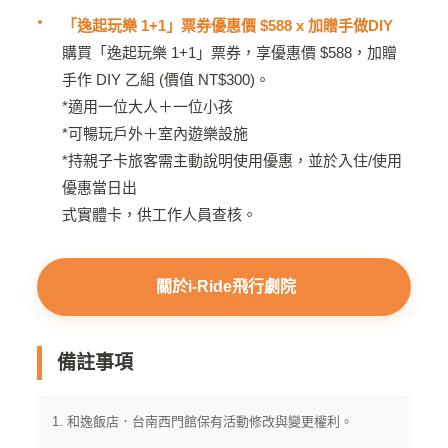
「逸起玩樂 1+1」票券優惠價 $588 x 加贈手做DIY
購買「逸起玩樂 1+1」票券，享優惠價 $588，加贈
手作 DIY 乙組 (價值 NT$300)。
*適用一位大人＋一位小孩
*
可暢玩戶外＋室內遊樂設施
*
持親子卡旅客需主動說明使用優惠，並於入住/使用
優惠當日出
式實體卡，供工作人員查核。
關於i-Ride飛行劇院
備註事項
1. 和逸飯店．台南西門館保有活動修改與變更權利。