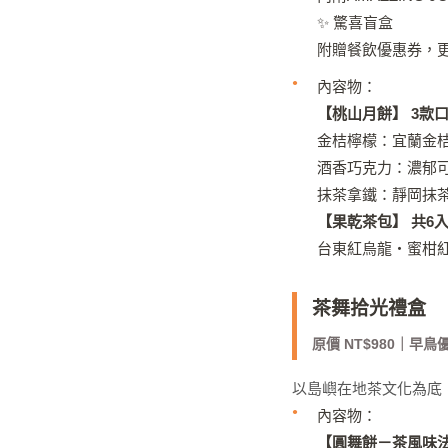
✨ 驚喜盲盒
附贈餐飲優惠券，
內容物：
【桃山月餅】 3款
金桔檸檬：宜蘭金
酒香巧克力：濃郁
抹茶拿鐵：靜岡抹
【果乾茶包】 共6
台東紅烏龍・蜜柑
茶舞拾光禮盒
原價 NT$980｜早鳥優
以島嶼在地茶文化為底
內容物：
【圓舞餅－茶風味法