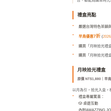
合，都能為團聚時光
禮盒亮點
嚴選台灣特色茶韻
7折
早鳥優惠
(
2026
購買
「月映拾光禮
購買
「月映拾光禮
月映拾光禮盒
原價 NT$1,880｜早鳥
以月為引，拾光入盒。
禮盒專屬驚喜
：
🎲 桌遊互動
內附AMAZZING 