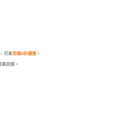
)，可享
用餐8折優惠
。
驚喜回憶。