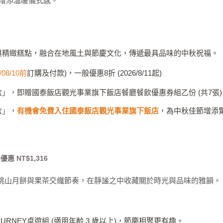
增添溫暖儀式感。
與精緻糕點，融合在地風土與節慶文化，傳遞最具品味的中秋祝福。
/08/10前
訂購及付款)，一般優惠8折 (2026/8/11起)
盒」，
即贈國泰飯店觀光事業旗下飯店餐廳餐飲優惠券組乙份 (共7張
盒」，
有機會免費入住國泰飯店觀光事業旗下飯店
，為中秋佳節增添
優惠 NT$1,316
桃山月餅與果茶交織節奏，在靜謐之中收藏關於時光與品味的雅韻。
JOURNEY桌遊組 (適用年齡 3 歲以上)，節慶相聚更有趣。