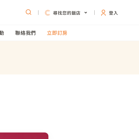
首頁
台南西門館
專屬優惠
/
/
尋找您的飯店
登入
動
聯絡我們
立即訂房
惠
型
道聯名旅宿體驗
施
覽
飲美饌
活動
房
惠
道主題客房
目
南
KITCHÉN
案EDM
票訂房 享加購優惠
惠
道室內遊憩區
務
物
對
道派對歡樂廚房
訊
動
場