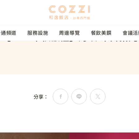
卡通頻道
服務設施
周邊導覽
餐飲美饌
會議活
【2026中秋獻禮】月映•茶舞拾光
優惠
導覽
頻道
設施
導覽
美饌
活動
訂房
所有優
所有房
卡通頻
所有設
周邊導
所有餐
會議及
立即訂
案，獻給旅人的貼心禮遇
型選擇，打造舒適入住體驗
通DNA，開啟童趣冒險之
施，滿足旅途中的各種需求
逸，發現城市的美好角落
味，感受舌尖上的精緻饗宴
間與完善設備，完美呈現每
住宿優
客房
卡通頻
設施項
交通指
Cozzi 
會議專
高鐵聯
聚時刻
餐飲優
套房
卡通頻
專屬服
線上購
分享：
親子派
卡通頻
住房資
館內活
奇趣操