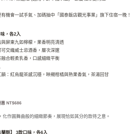
更有機會一試手氣、加碼抽中「國泰飯店觀光事業」旗下住宿一晚！
口味，各2入
桔與屏東九如檸檬，果香明亮清透
可可交織威士忌酒香，層次深邃
茶融合輕柔乳香，口感細緻平衡
入
紅韻：紅烏龍茶感沉穩，映襯柑橘與熟果香氣，茶湯回甘
惠 NT$686
，化作圓舞曲般的細緻節奏，展現恰如其分的款待之意。
蘭酥】 3款口味，各6入