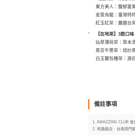
東方美人：馥郁蜜
金萱烏龍：臺灣特
紅玉紅茶：嚴選台茶
【在地茶】3款口味
仙草薄荷茶：草本
黑豆牛蒡茶：焙炒
白玉蘭包種茶：源
備註事項
1. AMAZZING CL
2. 和逸飯店．台南西