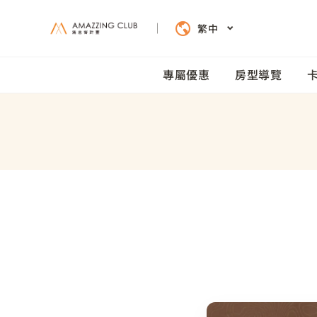
繁中
專屬優惠
房型導覽
專屬
房型
卡通
服務
周邊
餐飲
會議
立即
精選專
多樣房
獨家卡
完善設
跟著和
嚴選美
靈活空
旅
一場相