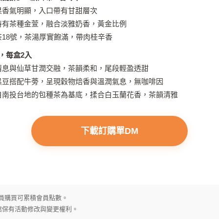
果香氣明顯，入口帶有甘甜層次
特有茶種金萱，融合淡雅奶香，黃金比例
18號，茶湯厚實飽滿，帶肉桂辛香
，每盒2入
清息與仙草甘潤交融，茶韻柔和，尾段輕盈透甜
黑豆搭配牛蒡，呈現穀物焙香與溫潤氣息，無咖啡因
自南投台地的包種茶為基底，揉合白玉蘭花香，茶韻清雅
下載訂購單DM
UB 會員購買可累積會員點數。
門館保有活動修改與變更權利。